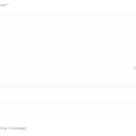
rked
*
 time I comment.