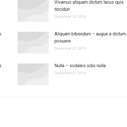
Vivamus aliquam dictum lacus quis
tincidun
December 22, 2019
s
Aliquam bibendum – augue a dictum
posuere
December 22, 2019
s
Nulla – sodales odio nulla
December 21, 2019