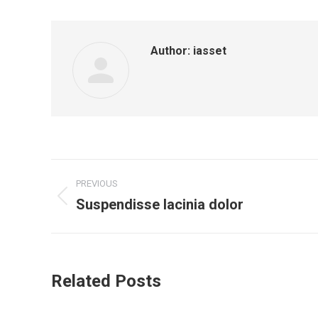
Author:
iasset
Post
PREVIOUS
navigation
Suspendisse lacinia dolor
Previous
post:
Related Posts