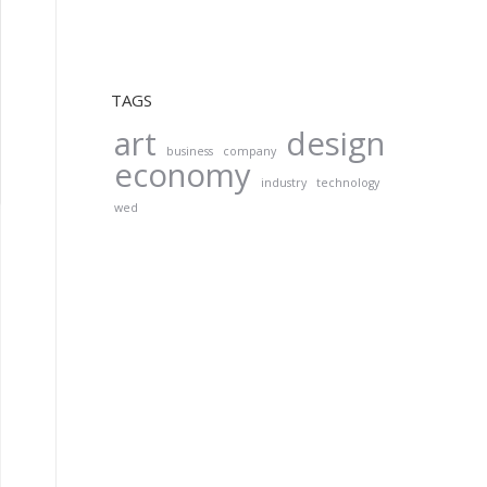
TAGS
art
design
business
company
economy
industry
technology
wed