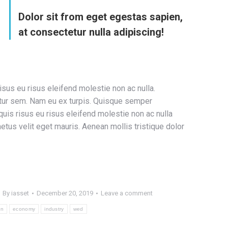
Dolor sit from eget egestas sapien,
at consectetur nulla adipiscing!
sus eu risus eleifend molestie non ac nulla.
etur sem. Nam eu ex turpis. Quisque semper
uis risus eu risus eleifend molestie non ac nulla
tus velit eget mauris. Aenean mollis tristique dolor
By
iasset
December 20, 2019
Leave a comment
gn
economy
industry
wed