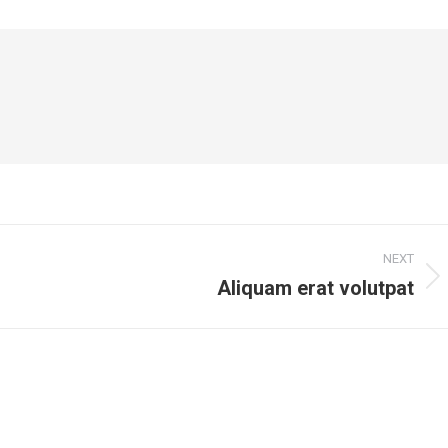
NEXT
Aliquam erat volutpat
Next
post: