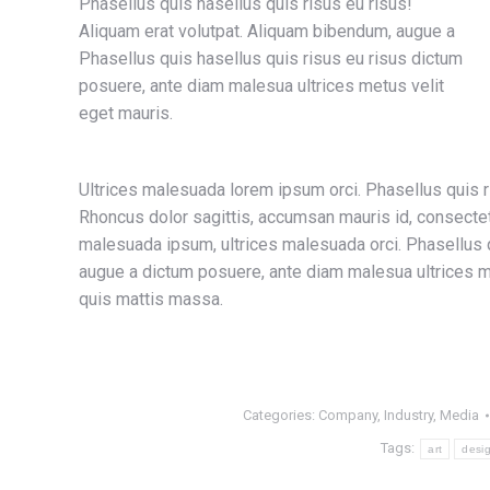
Phasellus quis hasellus quis risus eu risus!
Aliquam erat volutpat. Aliquam bibendum, augue a
Phasellus quis hasellus quis risus eu risus dictum
posuere, ante diam malesua ultrices metus velit
eget mauris.
Ultrices malesuada lorem ipsum orci. Phasellus quis ri
Rhoncus dolor sagittis, accumsan mauris id, consect
malesuada ipsum, ultrices malesuada orci. Phasellus q
augue a dictum posuere, ante diam malesua ultrices me
quis mattis massa.
Categories:
Company
,
Industry
,
Media
Tags:
art
desi