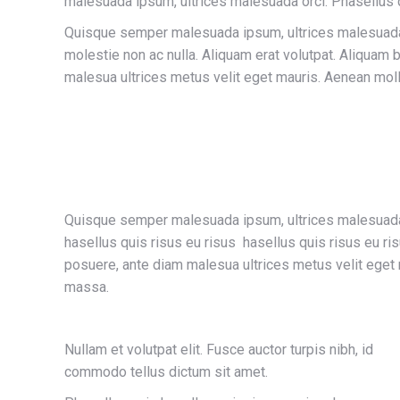
malesuada ipsum, ultrices malesuada orci. Phasellus q
Quisque semper malesuada ipsum, ultrices malesuada o
molestie non ac nulla. Aliquam erat volutpat. Aliquam
malesua ultrices metus velit eget mauris. Aenean molli
Quisque semper malesuada ipsum, ultrices malesuada 
hasellus quis risus eu risus hasellus quis risus eu ri
posuere, ante diam malesua ultrices metus velit eget 
massa.
Nullam et volutpat elit. Fusce auctor turpis nibh, id
commodo tellus dictum sit amet.