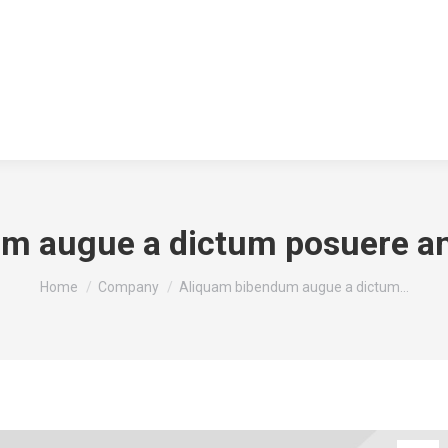
m augue a dictum posuere a
You are here:
Home
Company
Aliquam bibendum augue a dictum…