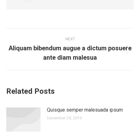
Post
NEXT
navigation
Aliquam bibendum augue a dictum posuere
Next
ante diam malesua
post:
Related Posts
Quisque semper malesuada ipsum
December 29, 2019