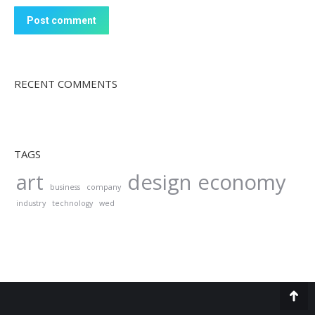
Post comment
RECENT COMMENTS
TAGS
art
design
economy
business
company
industry
technology
wed
Go