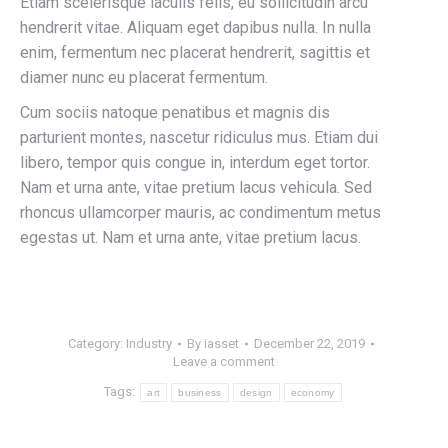
Etiam scelerisque iaculis felis, eu sollicitudin arcu
hendrerit vitae. Aliquam eget dapibus nulla. In nulla
enim, fermentum nec placerat hendrerit, sagittis et
diamer nunc eu placerat fermentum.
Cum sociis natoque penatibus et magnis dis
parturient montes, nascetur ridiculus mus. Etiam dui
libero, tempor quis congue in, interdum eget tortor.
Nam et urna ante, vitae pretium lacus vehicula. Sed
rhoncus ullamcorper mauris, ac condimentum metus
egestas ut. Nam et urna ante, vitae pretium lacus.
Category:
Industry
By
iasset
December 22, 2019
Leave a comment
Tags:
art
business
design
economy