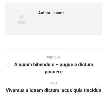
Author:
iasset
Post
PREVIOUS
navigation
Aliquam bibendum – augue a dictum
Previous
posuere
post:
NEXT
Vivamus aliquam dictum lacus quis tincidun
Next
post: