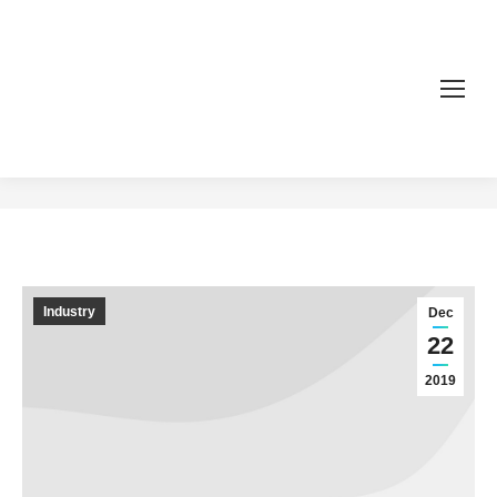
Maecenas sit amet commodo tellus
You are here:
Home
Industry
Maecenas sit amet commodo tellus
Industry
Dec
22
2019