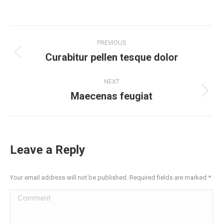
Project
PREVIOUS
navigation
Curabitur pellen tesque dolor
Previous
project:
NEXT
Maecenas feugiat
Next
project:
Leave a Reply
Your email address will not be published. Required fields are marked
*
Comment