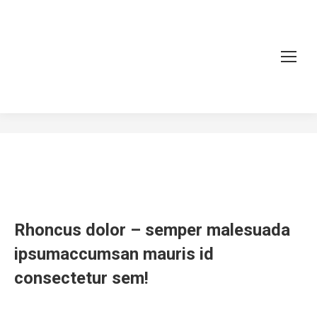
Maecenas feugiat
You are here:
Home
Project
Maecenas feugiat
Rhoncus dolor – semper malesuada
ipsumaccumsan mauris id
consectetur sem!