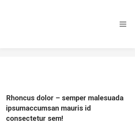
Nullam tellus
You are here:
Home
Project
Nullam tellus
Rhoncus dolor – semper malesuada
ipsumaccumsan mauris id
consectetur sem!