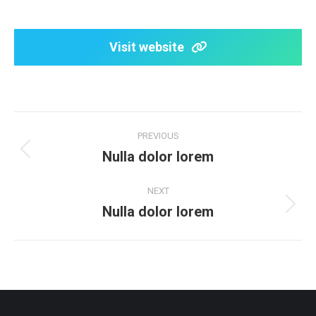
Visit website
Project
PREVIOUS
navigation
Nulla dolor lorem
Previous
project:
NEXT
Nulla dolor lorem
Next
project: