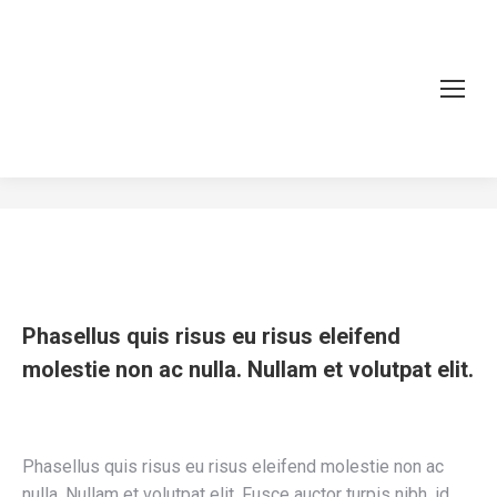
Nulla dolor lorem
You are here:
Home
Project
Nulla dolor lorem
Phasellus quis risus eu risus eleifend
molestie non ac nulla. Nullam et volutpat elit.
Phasellus quis risus eu risus eleifend molestie non ac
nulla. Nullam et volutpat elit. Fusce auctor turpis nibh, id