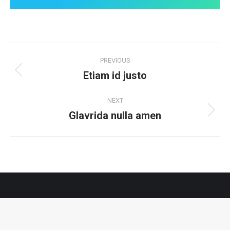
Project
PREVIOUS
navigation
Etiam id justo
Previous
project:
NEXT
Glavrida nulla amen
Next
project: