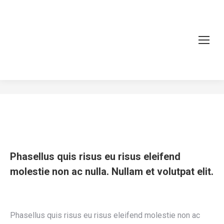
Etiam id justo
You are here:
Home
Project
Etiam id justo
Phasellus quis risus eu risus eleifend
molestie non ac nulla. Nullam et volutpat elit.
Phasellus quis risus eu risus eleifend molestie non ac